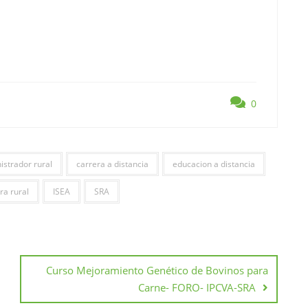
0
istrador rural
carrera a distancia
educacion a distancia
a rural
ISEA
SRA
Curso Mejoramiento Genético de Bovinos para
Carne- FORO- IPCVA-SRA