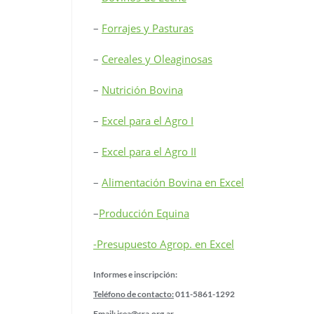
–
Forrajes y Pasturas
–
Cereales y Oleaginosas
–
Nutrición Bovina
–
Excel para el Agro I
–
Excel para el Agro II
–
Alimentación Bovina en Excel
–
Producción Equina
-Presupuesto Agrop. en Excel
Informes e inscripción:
Teléfono de contacto:
011-5861-1292
Email:
isea@sra.org.ar