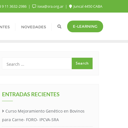
 9 11 3632-2986
isea@sra.org.ar
Juncal 4450 CABA
E-LEARNING
NTES
NOVEDADES
ENTRADAS RECIENTES
Curso Mejoramiento Genético en Bovinos
para Carne- FORO- IPCVA-SRA