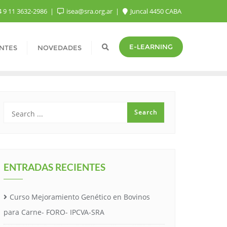
 9 11 3632-2986
isea@sra.org.ar
Juncal 4450 CABA
E-LEARNING
NTES
NOVEDADES
ENTRADAS RECIENTES
Curso Mejoramiento Genético en Bovinos
para Carne- FORO- IPCVA-SRA