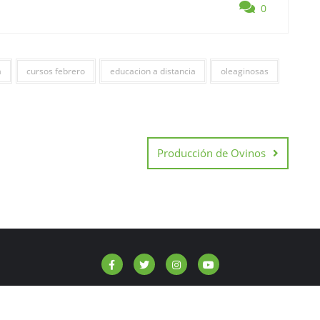
0
a
cursos febrero
educacion a distancia
oleaginosas
Producción de Ovinos
Carreras
Cursos
Novedades