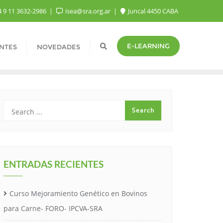
 9 11 3632-2986
isea@sra.org.ar
Juncal 4450 CABA
E-LEARNING
NTES
NOVEDADES
ENTRADAS RECIENTES
Curso Mejoramiento Genético en Bovinos
para Carne- FORO- IPCVA-SRA