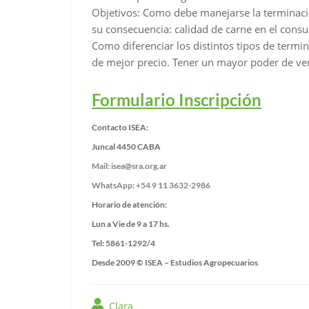
Objetivos: Como debe manejarse la terminaci
su consecuencia: calidad de carne en el cons
Como diferenciar los distintos tipos de termi
de mejor precio. Tener un mayor poder de ven
Formulario Inscripción
Contacto ISEA:
Juncal 4450 CABA
Mail: isea@sra.org.ar
WhatsApp: +54 9 11 3632-2986
Horario de atención:
Lun a Vie de 9 a 17 hs.
Tel: 5861-1292/4
Desde 2009 © ISEA – Estudios Agropecuarios
Clara