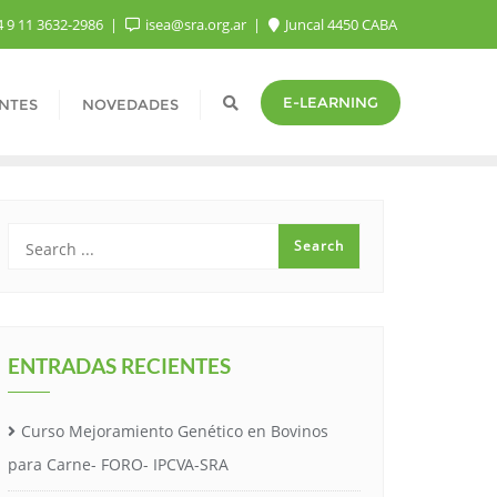
 9 11 3632-2986
isea@sra.org.ar
Juncal 4450 CABA
E-LEARNING
NTES
NOVEDADES
ENTRADAS RECIENTES
Curso Mejoramiento Genético en Bovinos
para Carne- FORO- IPCVA-SRA