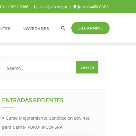
 9 11 3632-2986
isea@sra.org.ar
Juncal 4450 CABA
E-LEARNING
NTES
NOVEDADES
ENTRADAS RECIENTES
Curso Mejoramiento Genético en Bovinos
para Carne- FORO- IPCVA-SRA