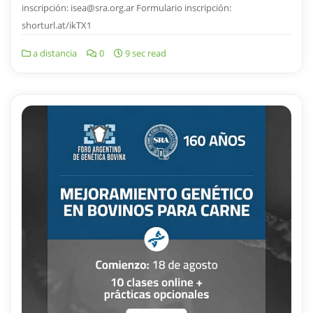
inscripción: isea@sra.org.ar Formulario inscripción:
shorturl.at/ikTX1
a distancia
0
9 sec read